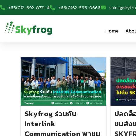
+66(0)2-692-8731-4
+66(0)62-596-0666
sales@skyfro
Home
Abou
Skyfrog ร่วมกับ
ปลดล็
Interlink
ขนส่ง
Communication พาชม
SKYF