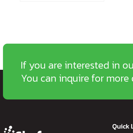
If you are interested in o
You can inquire for more 
Quick 