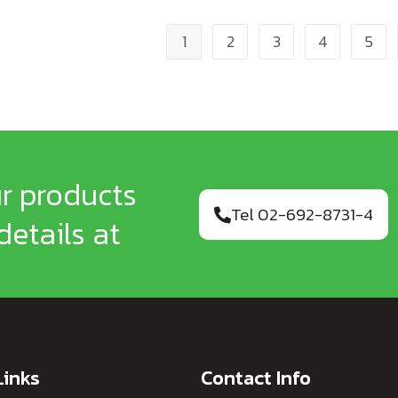
1
2
3
4
5
ur products
Tel 02-692-8731-4
details at
Links
Contact Info