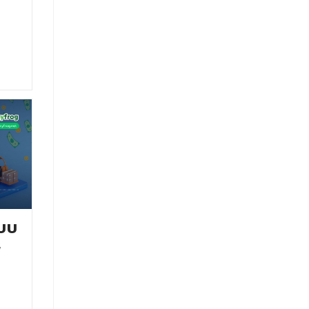
ะบบ
พ