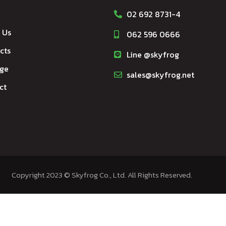
02 692 8731-4
 Us
062 596 0666
cts
Line @skyfrog
ge
sales@skyfrog.net
ct
Copyright 2023 © Skyfrog Co., Ltd. All Rights Reserved.