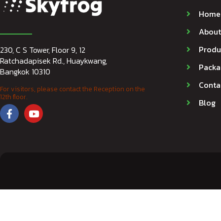
Home
About
Produ
230, C S Tower, Floor 9, 12
Ratchadapisek Rd., Huaykwang,
Packa
Bangkok 10310
Conta
For visitors, please contact the Reception on the
12th floor.
Blog