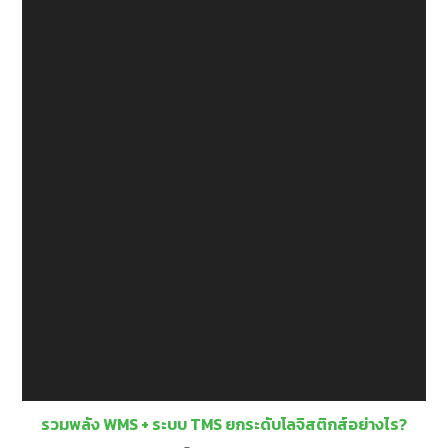
รวมพลัง WMS + ระบบ TMS ยกระดับโลจิสติกส์อย่างไร?
21 June 2024
ปลดล็อกศักยภาพการขนส่งของคุณไปกับ SKYFROG
TMS
13 February 2026