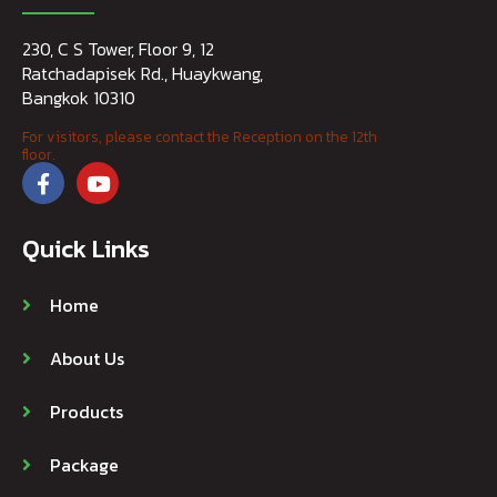
Products
Package
Contact
Blog
Contact Info
02 692 8731-4
062 596 0666
Line @skyfrog
sales@skyfrog.net