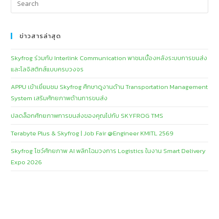
If you are interested in our products
You can inquire for more details at
Tel 02-692-8731-4
Contact