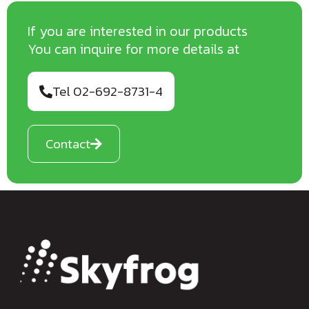
230, C S Tower, Floor 9, 12
Ratchadapisek Rd., Huaykwang,
Bangkok 10310
For visitors, please contact the Reception on the 12th
floor.
Quick Links
Home
About Us