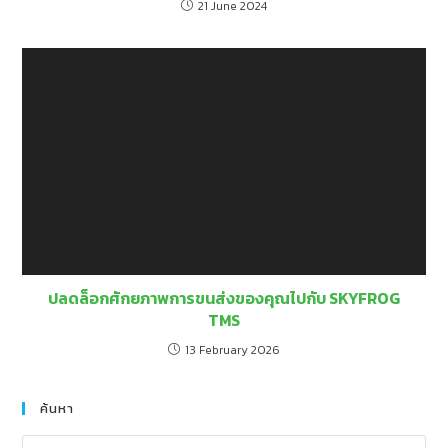
ค้นหา
ข่าวสารล่าสุด
Skyfrog ร่วมกับ Interlink Communication พาชมเบื้องหลังระบบการขนส่ง
และโลจิสติกส์แบบครบวงจร
APPU เข้าเยี่ยมชม Skyfrog ศึกษาดูงานด้าน Transportation Management
System เสริมศักยภาพด้านการขนส่ง
ปลดล็อกศักยภาพการขนส่งของคุณไปกับ SKYFROG TMS
Terabyte Plus & Skyfrog | Job Fair @Engineer KMITL 2569
Skyfrog โชว์ศักยภาพ AI พลิกโฉมวงการ Logistics ในงาน Smart Delivery
Expo 2026