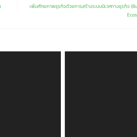
า
เพิ่มศักยภาพธุรกิจด้วยการสร้างระบบนิเวศทางธุรกิจ (B
Ecos
บบ TMS” คือกุญแจสำคัญที่
ทำไมผู้ประกอบการธุรกิจขนส่งไม
ี่ยน Cost เป็น Profit
มองข้าม SKYFROG TMS
23 ธันวาคม 2025
25 มกราคม 2024