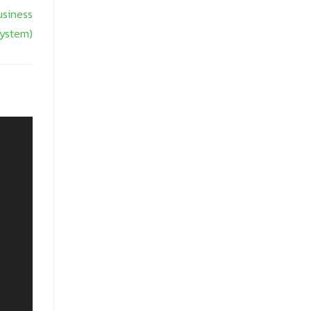
usiness
ystem)
่ควร