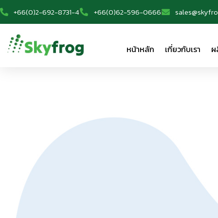
+66(0)2-692-8731-4
+66(0)62-596-0666
sales@skyfro
หน้าหลัก
เกี่ยวกับเรา
ผ